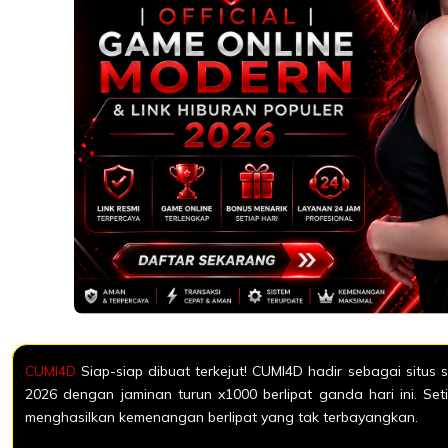
CUMI4D
Siap-siap dibuat terkejut! CUMI4D hadir sebagai situs s
2026 dengan jaminan turun x1000 berlipat ganda hari ini. Set
menghasilkan kemenangan berlipat yang tak terbayangkan.