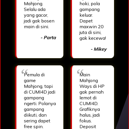
Mahjong.
hoki, pola
Selalu ada
gampang
yang gacor,
keluar.
jadi gak bosen
Dapet
main di sini.
maxwin 20
juta di sini,
- Parta
gak kecewa!
- Mikey
Pemula di
Main
game
Mahjong
Mahjong, tapi
Ways di HP
di CUMI4D jadi
gak pernah
gampang
lemot di
ngerti. Polanya
CUMI4D.
gampang
Grafiknya
diikuti, dan
halus, jadi
sering dapet
fokus.
free spin.
Deposit